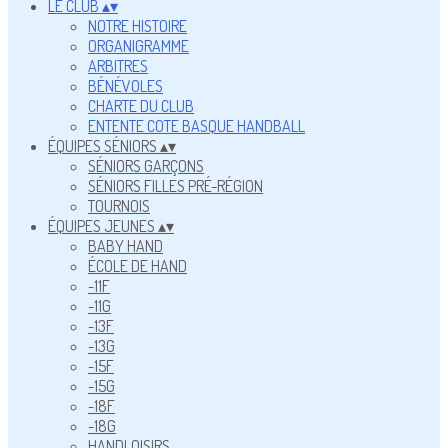
LE CLUB
▴
▾
NOTRE HISTOIRE
ORGANIGRAMME
ARBITRES
BÉNÉVOLES
CHARTE DU CLUB
ENTENTE COTE BASQUE HANDBALL
ÉQUIPES SÉNIORS
▴
▾
SÉNIORS GARÇONS
SÉNIORS FILLES PRÉ-RÉGION
TOURNOIS
ÉQUIPES JEUNES
▴
▾
BABY HAND
ÉCOLE DE HAND
-11F
-11G
-13F
-13G
-15F
-15G
-18F
-18G
HANDLOISIRS