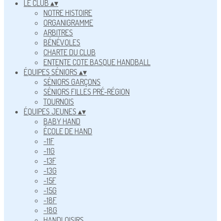
LE CLUB
▴
▾
NOTRE HISTOIRE
ORGANIGRAMME
ARBITRES
BÉNÉVOLES
CHARTE DU CLUB
ENTENTE COTE BASQUE HANDBALL
ÉQUIPES SÉNIORS
▴
▾
SÉNIORS GARÇONS
SÉNIORS FILLES PRÉ-RÉGION
TOURNOIS
ÉQUIPES JEUNES
▴
▾
BABY HAND
ÉCOLE DE HAND
-11F
-11G
-13F
-13G
-15F
-15G
-18F
-18G
HANDLOISIRS