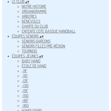
LE CLUB
▴
▾
NOTRE HISTOIRE
ORGANIGRAMME
ARBITRES
BÉNÉVOLES
CHARTE DU CLUB
ENTENTE COTE BASQUE HANDBALL
ÉQUIPES SÉNIORS
▴
▾
SÉNIORS GARÇONS
SÉNIORS FILLES PRÉ-RÉGION
TOURNOIS
ÉQUIPES JEUNES
▴
▾
BABY HAND
ÉCOLE DE HAND
-11F
-11G
-13F
-13G
-15F
-15G
-18F
-18G
HANDLOISIRS